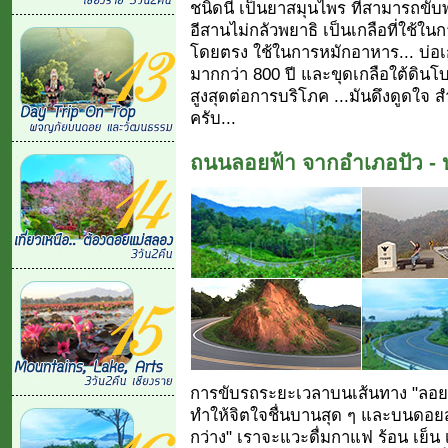
ชนิดนี้ เป็นยาสมุนไพร ที่สามารถขับ
อีสานไม่กลัวพยาธิ เป็นเกลือที่ใช้ใ
โดยตรง ใช้ในการหมักอาหาร... บ่อเกล
มากกว่า 800 ปี และขุดเกลือใต้ดินโบ
สูงสุดต่อการบริโภค ...มันดึงดูดใจ ส
ครับ...
ถนนลอยฟ้า จากอำเภอปัว - บ
การขับรถระยะเวลาบนเส้นทาง "ลอยฟ
ทำให้จิตใจชื่นบานสุด ๆ และบนดอยสว
กว่าง" เราจะแวะดื่มกาแฟ ร้อน เย็