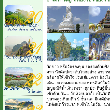
วัดขาว หรือวัดร่องขุ่น งดงามด้วยศ
จาก นักศิลปะระดับโลกอย่าง อาจารย์เ
อธิบายให้เข้าใจ เว้นเสียแต่ว่า ต้องไ
เต้น.. ความงดงามของ พุทธศิลป์ในวัด
อัญมณีสีน้ำเงิน เพราะถูกประดิษฐ์
เข้าด้วยกัน... วัดห้วยปลากั้ง เป็นวัด
ขนาดสูงเทียมตึก 9 ชั้น และมีเจดีย์
ได้ตั้งแต่ก้าวแรก ที่เข้าไปในวัด.. น่า