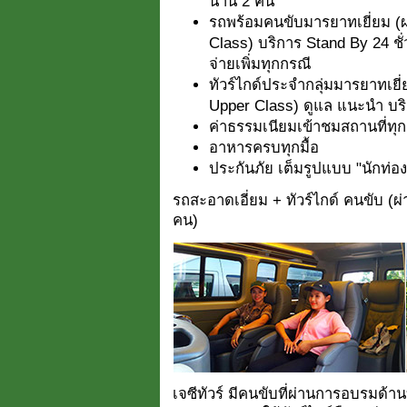
น่าน 2 คืน
รถพร้อมคนขับมารยาทเยี่ยม (
Class) บริการ Stand By 24 ชั่ว
จ่ายเพิ่มทุกกรณี
ทัวร์ไกด์ประจำกลุ่มมารยาทเย
Upper Class) ดูแล แนะนำ บริ
ค่าธรรมเนียมเข้าชมสถานที่ท
อาหารครบทุกมื้อ
ประกันภัย เต็มรูปแบบ "นักท่องเ
รถสะอาดเอี่ยม + ทัวร์ไกด์ คนขับ (
คน)
เจซีทัวร์ มีคนขับที่ผ่านการอบรมด้าน